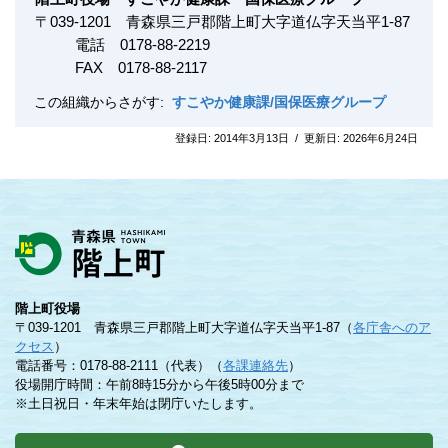
〒
039-1201
青森県三戸郡階上町大字道仏字天当平1-87
電話 0178-88-2219
FAX
0178-88-2117
この組織からさがす:
すこやか健康課/国保医療グループ
登録日:
2014年3月13日
/
更新日:
2026年6月24日
階上町役場
〒039-1201 青森県三戸郡階上町大字道仏字天当平1-87（
各庁舎へのア
クセス
）
電話番号：0178-88-2111（代表）（
各課連絡先
）
役場開庁時間：午前8時15分から午後5時00分まで
※土日祝日・年末年始は閉庁いたします。