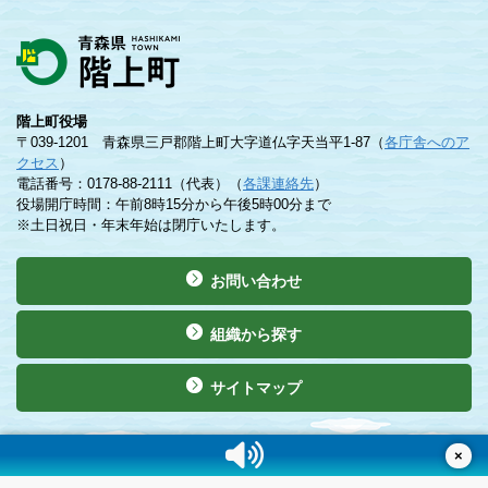
階上町役場
〒039-1201 青森県三戸郡階上町大字道仏字天当平1-87（
各庁舎へのア
クセス
）
電話番号：0178-88-2111（代表）（
各課連絡先
）
役場開庁時間：午前8時15分から午後5時00分まで
※土日祝日・年末年始は閉庁いたします。
お問い合わせ
組織から探す
サイトマップ
©Copyright 2019 Hashikami Town. All rights reserved.
×