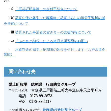
分）
・📄
「罹災証明書等」の交付手続きについて
・🗑️
災害に伴い発生した廃棄物（災害ごみ）の処分手数料の減
免措置について
・🏢
被災された事業者の皆さまへの支援情報について
・🤝
「ふるさと納税」による復旧支援寄附のお願い
・
水道料金の減免・納期限の延長を受付します（八戸水道企
業団）
問い合わせ先
階上町役場 総務課 行政防災グループ
〒
039-1201
青森県三戸郡階上町大字道仏字天当平1-87
電話 0178-88-2873
FAX
0178-88-2117
この組織からさがす:
総務課/行政防災グループ