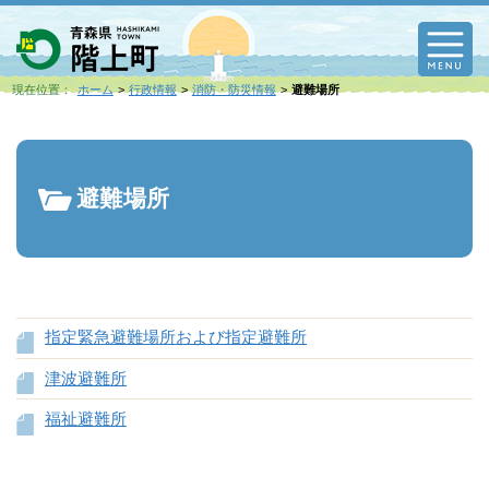
M
現在位置：
ホーム
行政情報
消防・防災情報
避難場所
避難場所
指定緊急避難場所および指定避難所
津波避難所
福祉避難所