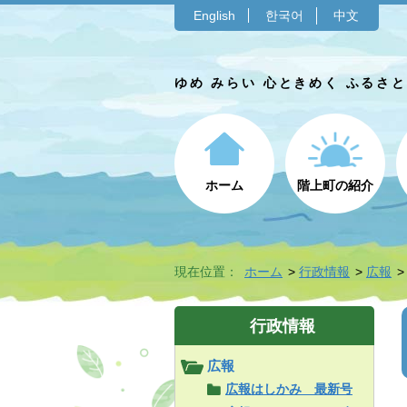
English
한국어
中文
ゆめ みらい 心ときめく ふるさ
ホーム
階上町の紹介
現在位置：
ホーム
行政情報
広報
行政情報
広報
広報はしかみ 最新号