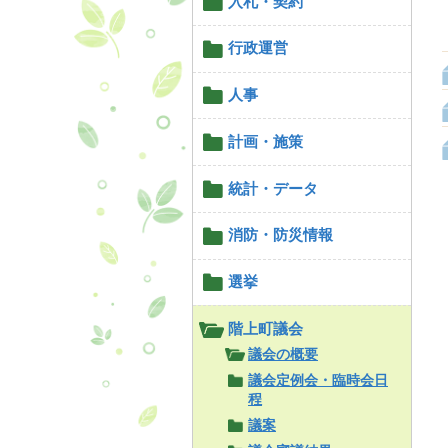
入札・契約
行政運営
人事
計画・施策
統計・データ
消防・防災情報
選挙
階上町議会
議会の概要
議会定例会・臨時会日
程
議案