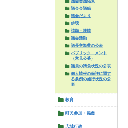
議会審議結果
議会会議録
議会だより
傍聴
請願・陳情
議会活動
議長交際費の公表
パブリックコメント
（意見公募）
議員の請負状況の公表
個人情報の保護に関す
る条例の施行状況の公
表
教育
町民参加・協働
広域行政