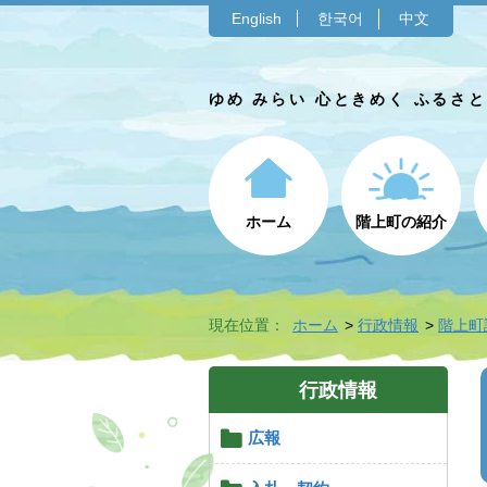
English
한국어
中文
ゆめ みらい 心ときめく ふるさ
ホーム
階上町の紹介
現在位置：
ホーム
行政情報
階上町
行政情報
広報