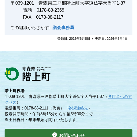
〒
039-1201
青森県三戸郡階上町大字道仏字天当平1-87
電話
0178-88-2
369
FAX
0178-88-2117
この組織からさがす:
議会事務局
登録日:
2015年6月8日
/
更新日:
2026年8月4日
階上町役場
〒039-1201 青森県三戸郡階上町大字道仏字天当平1-87（
各庁舎へのア
クセス
）
電話番号：0178-88-2111（代表）（
各課連絡先
）
役場開庁時間：午前8時15分から午後5時00分まで
※土日祝日・年末年始は閉庁いたします。
お問い合わせ