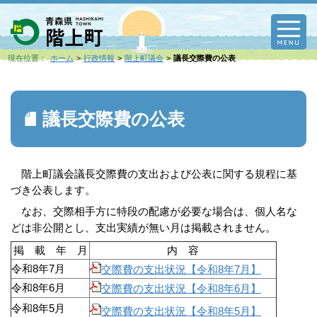
M
現在位置：
ホーム
行政情報
階上町議会
議長交際費の公表
議長交際費の公表
階上町議会議長交際費の支出および公表に関する規程に基
づき公表します。
なお、交際相手方に特段の配慮が必要な場合は、個人名な
どは非公開とし、支出実績が無い月は掲載されません。
掲 載 年 月
内 容
令和8年7月
交際費の支出状況【令和8年7月】
令和8年6月
交際費の支出状況【令和8年6月】
令和8年5月
交際費の支出状況【令和8年5月】