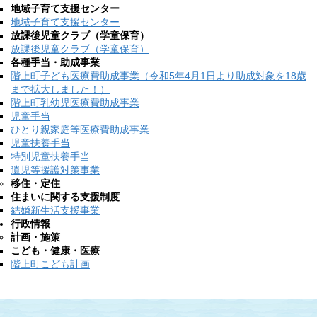
地域子育て支援センター
地域子育て支援センター
放課後児童クラブ（学童保育）
放課後児童クラブ（学童保育）
各種手当・助成事業
階上町子ども医療費助成事業（令和5年4月1日より助成対象を18歳
まで拡大しました！）
階上町乳幼児医療費助成事業
児童手当
ひとり親家庭等医療費助成事業
児童扶養手当
特別児童扶養手当
遺児等援護対策事業
移住・定住
住まいに関する支援制度
結婚新生活支援事業
行政情報
計画・施策
こども・健康・医療
階上町こども計画