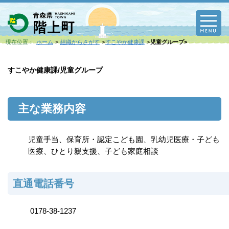
M
現在位置：
ホーム
組織からさがす
すこやか健康課
児童グループ
すこやか健康課/児童グループ
主な業務内容
児童手当、保育所・認定こども園、乳幼児医療・子ども
医療、ひとり親支援、子ども家庭相談
直通電話番号
0178-38-1237