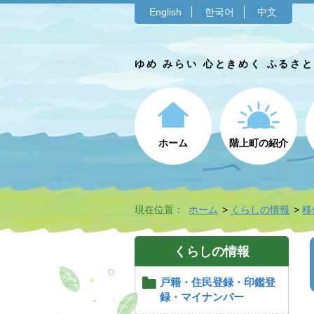
English
한국어
中文
ゆめ みらい 心ときめく ふるさ
ホーム
階上町の紹介
現在位置：
ホーム
くらしの情報
移
くらしの情報
戸籍・住民登録・印鑑登
録・マイナンバー