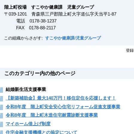
階上町役場 すこやか健康課 児童グループ
〒
039-1201
青森県三戸郡階上町大字道仏字天当平1-87
電話 0178-38-1237
FAX
0178-88-2117
この組織からさがす:
すこやか健康課/児童グループ
登録
このカテゴリー内の他のページ
結婚新生活支援事業
【新築補助金】最大140万円！移住定住を応援します！
令和8年度 階上町安全安心住宅リフォーム促進支援事業
令和8年度 階上町木造住宅耐震診断支援事業
マイホーム借上げ制度
住宅金融支援機構との協定について