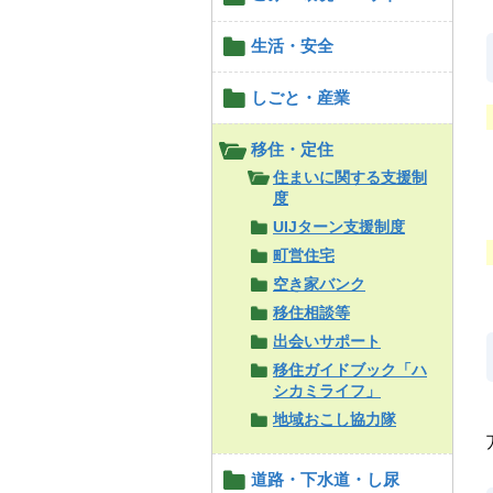
生活・安全
しごと・産業
移住・定住
住まいに関する支援制
度
UIJターン支援制度
町営住宅
空き家バンク
移住相談等
出会いサポート
移住ガイドブック「ハ
シカミライフ」
地域おこし協力隊
道路・下水道・し尿