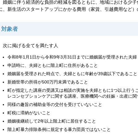
婚姻に伴う経済的な負担の軽減を図るともに、地域における少子
に、新生活のスタートアップにかかる費用（家賃、引越費用など）
対象者
次に掲げる全てを満たす人
令和8年1月1日から令和9年3月31日までに婚姻届が受理された夫婦
申請時に、夫婦ともに階上町に住所があること
婚姻届を受理された時点で、夫婦ともに年齢が39歳以下であること
新婚世帯の所得が500万円未満であること
町が指定した講座の受講又は相談の実施を夫婦ともに1つ以上行う
レコンセプションケアに関する講座、医療機関への妊娠・出産に関
同様の趣旨の補助金等の交付を受けていないこと
町税に滞納がないこと
婚姻後継続して2年以上階上町に居住すること
階上町暴力排除条例に規定する暴力団員ではないこと