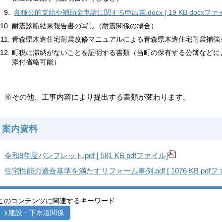
各種公的支給や補助金申請に関する申出書.docx [ 19 KB docxファ
耐震診断結果報告書の写し（耐震関係の場合）
青森県木造住宅耐震改修マニュアルによる青森県木造住宅耐震補強
町税に滞納がないことを証明する書類（当町の保有する公簿などに
添付省略可能）
※その他、工事内容により提出する書類が変わります。
案内資料
令和8年度パンフレット.pdf [ 581 KB pdfファイル]
住宅性能の適合基準を満たすリフォーム事例.pdf [ 1076 KB pdfフ
このコンテンツに関連するキーワード
建設・下水道関係