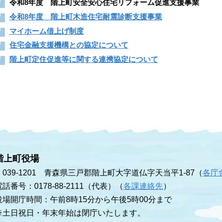
令和8年度 階上町安全安心住宅リフォーム促進支援事業
令和8年度 階上町木造住宅耐震診断支援事業
マイホーム借上げ制度
住宅金融支援機構との協定について
階上町定住促進等に関する連携協定について
階上町役場
〒039-1201 青森県三戸郡階上町大字道仏字天当平1-87（
各庁
電話番号：0178-88-2111（代表）（
各課連絡先
）
役場開庁時間：午前8時15分から午後5時00分まで
※土日祝日・年末年始は閉庁いたします。