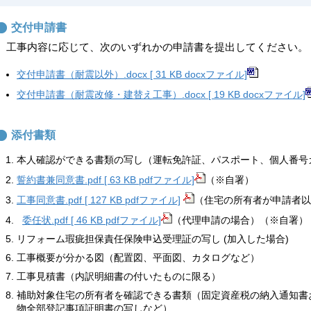
交付申請書
工事内容に応じて、次のいずれかの申請書を提出してください。
交付申請書（耐震以外）.docx [ 31 KB docxファイル]
交付申請書（耐震改修・建替え工事）.docx [ 19 KB docxファイル]
添付書類
本人確認ができる書類の写し（運転免許証、パスポート、個人番号
誓約書兼同意書.pdf [ 63 KB pdfファイル]
（※自署）
工事同意書.pdf [ 127 KB pdfファイル]
（住宅の所有者が申請者以
委任状.pdf [ 46 KB pdfファイル]
（代理申請の場合）（※自署）
リフォーム瑕疵担保責任保険申込受理証の写し (加入した場合)
工事概要が分かる図（配置図、平面図、カタログなど）
工事見積書（内訳明細書の付いたものに限る）
補助対象住宅の所有者を確認できる書類（固定資産税の納入通知書
物全部登記事項証明書の写しなど）