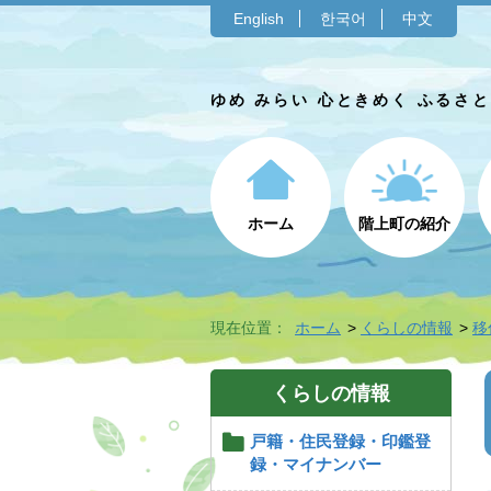
English
한국어
中文
ゆめ みらい 心ときめく ふるさ
ホーム
階上町の紹介
現在位置：
ホーム
くらしの情報
移
くらしの情報
戸籍・住民登録・印鑑登
録・マイナンバー