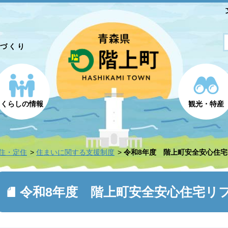
とづくり
くらしの情報
観光・特産
住・定住
住まいに関する支援制度
令和8年度 階上町安全安心住
令和8年度 階上町安全安心住宅リ