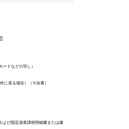
カードなどの写し）
外に居る場合）（※自署）
および固定資産課税明細書または建