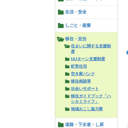
生活・安全
しごと・産業
移住・定住
住まいに関する支援制
度
UIJターン支援制度
町営住宅
空き家バンク
移住相談等
出会いサポート
移住ガイドブック「ハ
シカミライフ」
地域おこし協力隊
道路・下水道・し尿