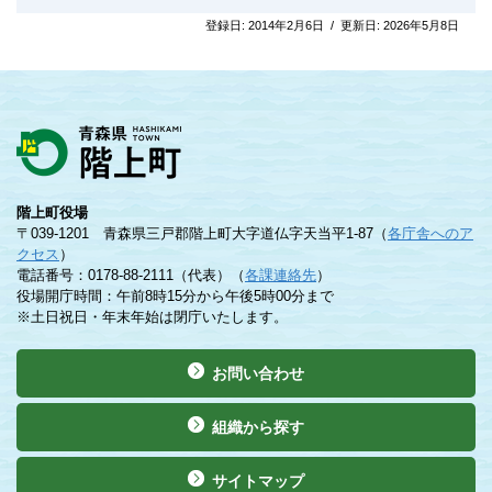
登録日:
2014年2月6日
/
更新日:
2026年5月8日
階上町役場
〒039-1201 青森県三戸郡階上町大字道仏字天当平1-87（
各庁舎へのア
クセス
）
電話番号：0178-88-2111（代表）（
各課連絡先
）
役場開庁時間：午前8時15分から午後5時00分まで
※土日祝日・年末年始は閉庁いたします。
お問い合わせ
組織から探す
サイトマップ