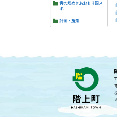
青の煌めきあおもり国ス
ポ
計画・施策