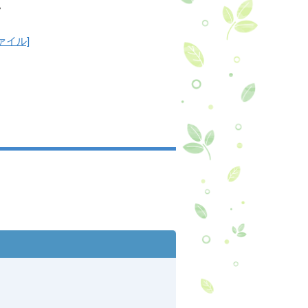
。
ァイル]