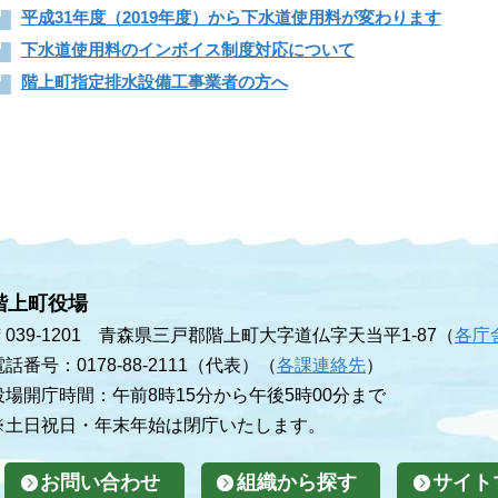
平成31年度（2019年度）から下水道使用料が変わります
下水道使用料のインボイス制度対応について
階上町指定排水設備工事業者の方へ
階上町役場
〒039-1201 青森県三戸郡階上町大字道仏字天当平1-87（
各庁
電話番号：0178-88-2111（代表）（
各課連絡先
）
役場開庁時間：午前8時15分から午後5時00分まで
※土日祝日・年末年始は閉庁いたします。
お問い合わせ
組織から探す
サイト