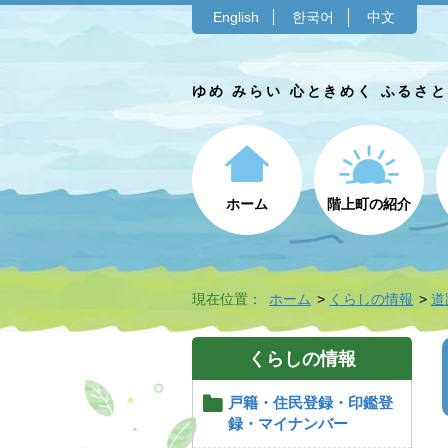
English
한국어
中文
ゆめ みらい 心ときめく ふるさ
ホーム
階上町の紹介
現在位置：
ホーム
くらしの情報
道
くらしの情報
戸籍・住民登録・印鑑登
録・マイナンバー