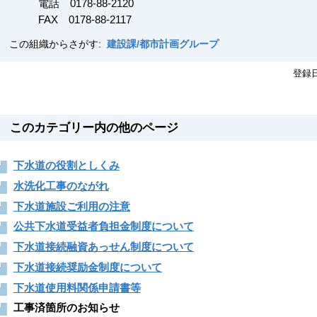
電話 0178-88-2120
FAX
0178-88-2117
この組織からさがす:
建設課/都市計画グループ
登録
このカテゴリー内の他のページ
下水道の役割としくみ
水洗化工事のながれ
下水道施設ご利用の注意
公共下水道受益者負担金制度について
下水道接続融資あっせん制度について
下水道接続奨励金制度について
下水道使用料関係申請書等
工事済箇所のお知らせ