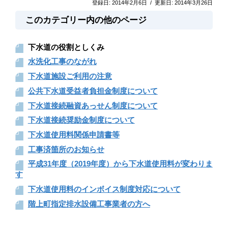
登録日:
2014年2月6日
/
更新日:
2014年3月26日
このカテゴリー内の他のページ
下水道の役割としくみ
水洗化工事のながれ
下水道施設ご利用の注意
公共下水道受益者負担金制度について
下水道接続融資あっせん制度について
下水道接続奨励金制度について
下水道使用料関係申請書等
工事済箇所のお知らせ
平成31年度（2019年度）から下水道使用料が変わりま
す
下水道使用料のインボイス制度対応について
階上町指定排水設備工事業者の方へ