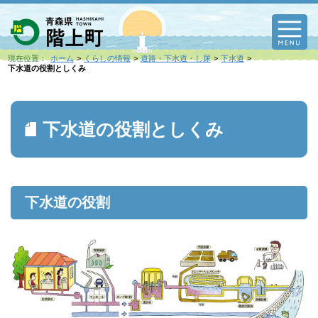
M
現在位置：
ホーム
くらしの情報
道路・下水道・し尿
下水道
下水道の役割としくみ
下水道の役割としくみ
下水道の役割