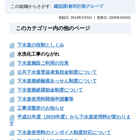
この組織からさがす:
建設課/都市計画グループ
登録日:
2014年2月6日
/
更新日:
2026年4月6日
このカテゴリー内の他のページ
下水道の役割としくみ
水洗化工事のながれ
下水道施設ご利用の注意
公共下水道受益者負担金制度について
下水道接続融資あっせん制度について
下水道接続奨励金制度について
下水道使用料関係申請書等
工事済箇所のお知らせ
平成31年度（2019年度）から下水道使用料が変わりま
す
下水道使用料のインボイス制度対応について