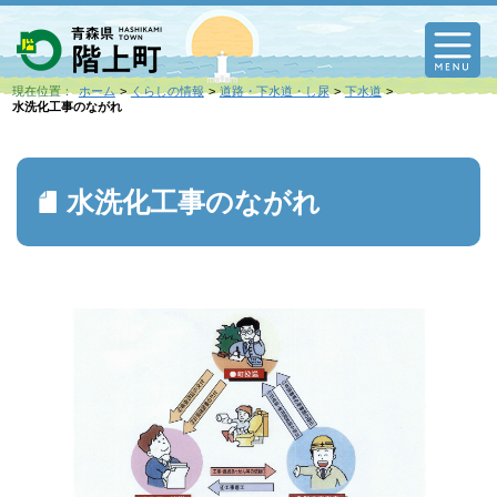
M
現在位置：
ホーム
くらしの情報
道路・下水道・し尿
下水道
水洗化工事のながれ
水洗化工事のながれ