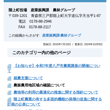
階上町役場 産業振興課 農林グループ
〒
039-1201
青森県三戸郡階上町大字道仏字天当平1-87
電話 0178-88-2946
FAX
0178-88-2117
この組織からさがす:
産業振興課/農林グループ
登録日:
2015年7月10日
/
更新日:
2024年10月8日
このカテゴリー内の他のページ
【お知らせ】令和7年度八戸市農業講座の開催につい
て
就農支援について
農振農用地区域の確認について
農地等の利用の最適化の推進に関する指針について
階上町農業の有する多面的機能の発揮の促進に関する
計画の公表について