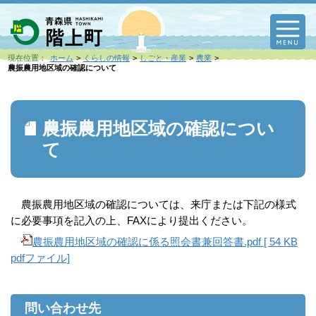
M
現在位置：
ホーム
くらしの情報
しごと・産業
農業
農振農用地区域の確認について
農振農用地区域の確認につい
て
農振農用地区域の確認については、来庁または下記の様式
に必要事項を記入の上、FAXにより提出ください。
農振農用地区域の確認に係る照会書兼回答書.pdf [ 54 KB
pdfファイル]
問い合わせ先