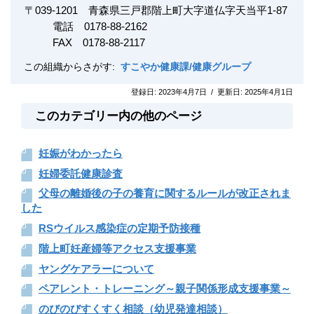
〒
039-1201
青森県三戸郡階上町大字道仏字天当平1-87
電話 0178-88-2162
FAX
0178-88-2117
この組織からさがす:
すこやか健康課/健康グループ
登録日:
2023年4月7日
/
更新日:
2025年4月1日
このカテゴリー内の他のページ
妊娠がわかったら
妊婦委託健康診査
父母の離婚後の子の養育に関するルールが改正されま
した
RSウイルス感染症の定期予防接種
階上町妊産婦等アクセス支援事業
ヤングケアラーについて
ペアレント・トレーニング～親子関係形成支援事業～
のびのびすくすく相談（幼児発達相談）