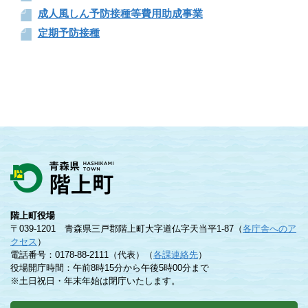
成人風しん予防接種等費用助成事業
定期予防接種
階上町役場
〒039-1201 青森県三戸郡階上町大字道仏字天当平1-87（
各庁舎へのア
クセス
）
電話番号：0178-88-2111（代表）（
各課連絡先
）
役場開庁時間：午前8時15分から午後5時00分まで
※土日祝日・年末年始は閉庁いたします。