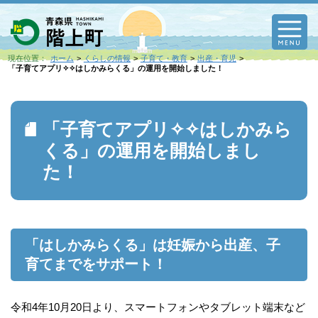
M
現在位置：
ホーム
くらしの情報
子育て・教育
出産・育児
「子育てアプリ✧✧はしかみらくる」の運用を開始しました！
「子育てアプリ✧✧はしかみら
くる」の運用を開始しまし
た！
「はしかみらくる」は妊娠から出産、子
育てまでをサポート！
令和4年10月20日より、スマートフォンやタブレット端末など