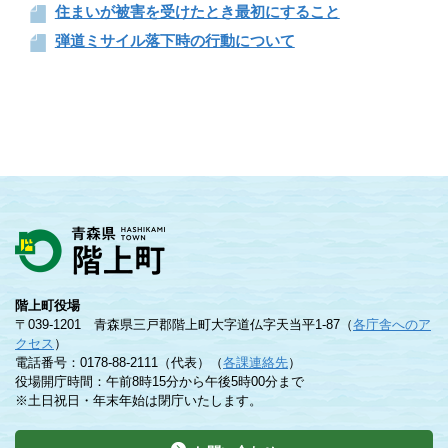
住まいが被害を受けたとき最初にすること
弾道ミサイル落下時の行動について
階上町役場
〒039-1201 青森県三戸郡階上町大字道仏字天当平1-87（
各庁舎へのア
クセス
）
電話番号：0178-88-2111（代表）（
各課連絡先
）
役場開庁時間：午前8時15分から午後5時00分まで
※土日祝日・年末年始は閉庁いたします。