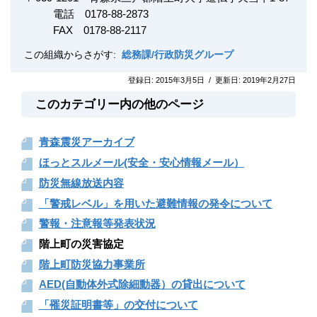
電話 0178-88-2873
FAX
0178-88-2117
この組織からさがす:
総務課/行政防災グループ
登録日:
2015年3月5日
/
更新日:
2019年2月27日
このカテゴリー内の他のページ
青森震災アーカイブ
ほっとスルメール(安全・安心情報メール）
防災無線放送内容
「警戒レベル」を用いた避難情報の発令について
警報・注意報等発表状況
階上町の災害協定
階上町防災協力事業所
AED(自動体外式除細動器）の貸出について
「罹災証明書等」の交付について