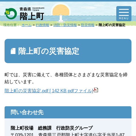
M
現在位置：
ホーム
行政情報
消防・防災情報
防災情報
階上町の災害協定
階上町の災害協定
町では、災害に備えて、各種団体とさまざまな災害協定を締
結しています。
階上町の災害協定.pdf [ 142 KB pdfファイル]
問い合わせ先
階上町役場 総務課 行政防災グループ
〒
039-1201
青森県三戸郡階上町大字道仏字天当平1-87