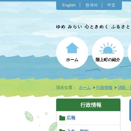
English
한국어
中文
ゆめ みらい 心ときめく ふるさ
ホーム
階上町の紹介
現在位置：
ホーム
行政情報
消防・
行政情報
広報