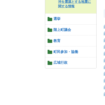
沖を震源とする地震に
関する情報
選挙
階上町議会
教育
町民参加・協働
広域行政