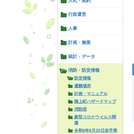
入札・契約
行政運営
人事
計画・施策
統計・データ
消防・防災情報
防災情報
避難場所
計画・マニュアル
階上町ハザードマップ
消防団
新型コロナウイルス関
連
令和8年6月25日岩手県