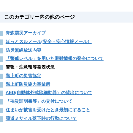
このカテゴリー内の他のページ
青森震災アーカイブ
ほっとスルメール(安全・安心情報メール）
防災無線放送内容
「警戒レベル」を用いた避難情報の発令について
警報・注意報等発表状況
階上町の災害協定
階上町防災協力事業所
AED(自動体外式除細動器）の貸出について
「罹災証明書等」の交付について
住まいが被害を受けたとき最初にすること
弾道ミサイル落下時の行動について