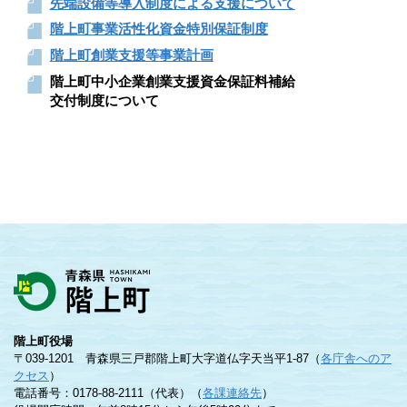
先端設備等導入制度による支援について
階上町事業活性化資金特別保証制度
階上町創業支援等事業計画
階上町中小企業創業支援資金保証料補給
交付制度について
階上町役場
〒039-1201 青森県三戸郡階上町大字道仏字天当平1-87（
各庁舎へのア
クセス
）
電話番号：0178-88-2111（代表）（
各課連絡先
）