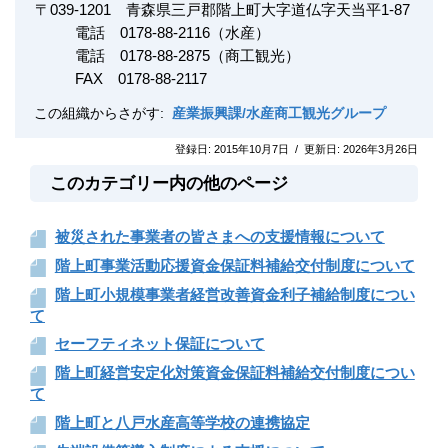
〒
039-1201
青森県三戸郡階上町大字道仏字天当平1-87
電話 0178-88-2116（水産）
電話 0178-88-2875（商工観光）
FAX
0178-88-2117
この組織からさがす:
産業振興課/水産商工観光グループ
登録日:
2015年10月7日
/
更新日:
2026年3月26日
このカテゴリー内の他のページ
被災された事業者の皆さまへの支援情報について
階上町事業活動応援資金保証料補給交付制度について
階上町小規模事業者経営改善資金利子補給制度につい
て
セーフティネット保証について
階上町経営安定化対策資金保証料補給交付制度につい
て
階上町と八戸水産高等学校の連携協定