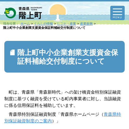
M
現在位置：
ホーム
くらしの情報
しごと・産業
産業振興
階上町中小企業創業支援資金保証料補給交付制度について
階上町中小企業創業支援資金保
証料補給交付制度について
町は、青森県「青森新時代」への架け橋資金特別保証融資
制度に基づく融資を受けている町内事業者に対し、当該融資
に係る信用保証料を補助しています。
青森県特別保証融資制度「青森県ホームページ（
青森県特
別保証融資制度のご案内
）」