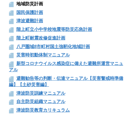
地域防災計画
国民保護計画
津波避難計画
階上町立小中学校地震等防災応急計画
階上町耐震改修促進計画
八戸圏域8市町村国土強靭化地域計画
災害時初動体制マニュアル
新型コロナウイルス感染症に備えた避難所運営マニュ
アル
避難勧告等の判断・伝達マニュアル【災害警戒時準備
編】【土砂災害編】
津波防災訓練マニュアル
自主防災組織マニュアル
津波防災教育カリキュラム