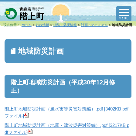
M
現在位置：
ホーム
行政情報
消防・防災情報
計画・マニュアル
地域防災計画
地域防災計画
階上町地域防災計画（平成30年12月修
正）
階上町地域防災計画（風水害等災害対策編）.pdf [3402KB pdf
ファイル]
階上町地域防災計画（地震・津波災害対策編）.pdf [3217KB p
dfファイル]