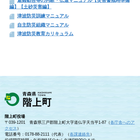
避難勧告等の判断・伝達マニュアル【災害警戒時準備
編】【土砂災害編】
津波防災訓練マニュアル
自主防災組織マニュアル
津波防災教育カリキュラム
階上町役場
〒039-1201 青森県三戸郡階上町大字道仏字天当平1-87（
各庁舎へのア
クセス
）
電話番号：0178-88-2111（代表）（
各課連絡先
）