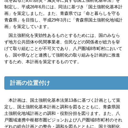
現を図るための防災・減災等に資する国土強靭化基本法」を
制定し、平成26年6月には、同法に基づき「国土強靭化基本計
画」を策定しました。また、青森県では「命と暮らしを守る
青森県」を目指し、平成29年3月に「青森県国土強靭化地域計
画」を策定しています。
国土強靭化を実効性あるものとするためには、国のみなら
ず地方公共団体や民間事業者、住民などの関係者が総力を挙
げて取り組むことが不可欠であり、八戸圏域8市町村において
も、国や県などと連携して強靭化の取り組みを計画的に推進
するため、本計画を策定するものです。
計画の位置付け
本計画は、国土強靭化基本法第13条に基づく計画として策
定し、国土強靭化基本計画と調和を図るとともに、青森県国
土強靭化地域計画との調和・役割分担を図ります。また、八
戸圏域連携中枢都市圏ビジョンおよび八戸圏域8市町村のそれ
ぞれの総合計画との整合・調和を図るとともに、国土強靭化