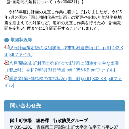
【計画期間の延長について（令和6年3月）】
令和5年度に計画の見直し作業に着手しておりましたが、令和5
年7月の国の「国土強靭化基本計画」の変更や令和6年能登半島地
震を踏まえての対策など、追加の見直し作業を行うため、計画期
間を令和6年度までに1年間延長することとしました。
取組状況等
現行計画策定後の取組状況（8市町村連携項目）.pdf [ 443 K
B pdfファイル]
八戸圏域8市町村国土強靭化地域計画に関連する主な事業
（階上町）令和7年3月31日時点.pdf [ 356 KB pdfファイル]
重要業績評価指標の進捗状況 (階上町).pdf [ 302 KB pdfファ
イル]
問い合わせ先
階上町役場 総務課 行政防災グループ
〒
039-1201
青森県三戸郡階上町大字道仏字天当平1-87