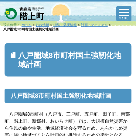
M
現在位置：
ホーム
行政情報
消防・防災情報
計画・マニュアル
八戸圏域8市町村国土強靭化地域計画
八戸圏域8市町村国土強靭化地
域計画
八戸圏域8市町村国土強靭化地域計画
八戸圏域8市町村（八戸市、三戸町、五戸町、田子町、南部
町、階上町、新郷村、おいらせ町）では、大規模自然災害か
ら住民の命や生活、地域経済社会を守るため、あらかじめ災
害に強い地域づくりを計画的に推進するための指針となる