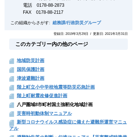
電話 0178-88-2873
FAX
0178-88-2117
この組織からさがす:
総務課/行政防災グループ
登録日:
2019年3月29日
/
更新日:
2021年3月31日
このカテゴリー内の他のページ
地域防災計画
国民保護計画
津波避難計画
階上町立小中学校地震等防災応急計画
階上町耐震改修促進計画
八戸圏域8市町村国土強靭化地域計画
災害時初動体制マニュアル
新型コロナウイルス感染症に備えた避難所運営マニュ
アル