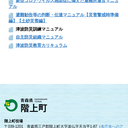
新型コロナウイルス感染症に備えた避難所運営マニュ
アル
避難勧告等の判断・伝達マニュアル【災害警戒時準備
編】【土砂災害編】
津波防災訓練マニュアル
自主防災組織マニュアル
津波防災教育カリキュラム
階上町役場
〒039-1201 青森県三戸郡階上町大字道仏字天当平1-87（
各庁舎へのア