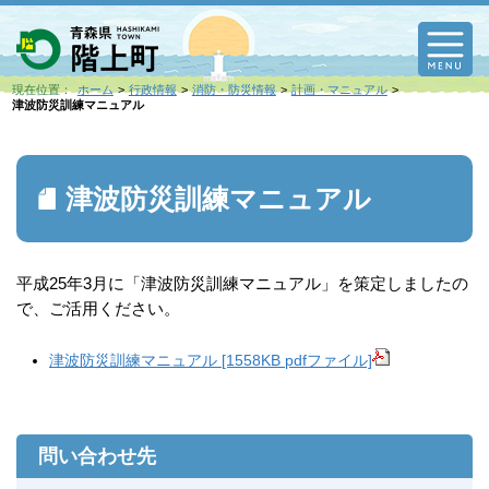
M
現在位置：
ホーム
行政情報
消防・防災情報
計画・マニュアル
津波防災訓練マニュアル
津波防災訓練マニュアル
平成25年3月に「津波防災訓練マニュアル」を策定しましたの
で、ご活用ください。
津波防災訓練マニュアル [1558KB pdfファイル]
問い合わせ先