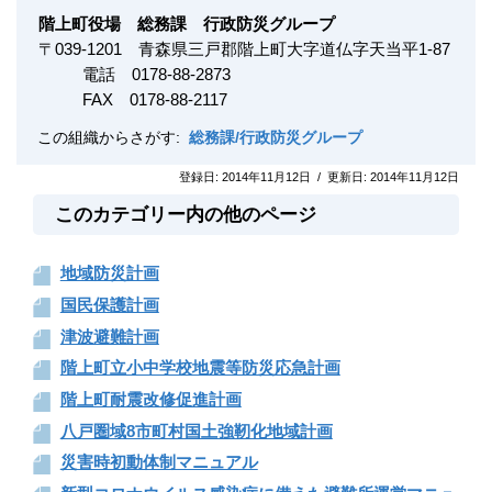
階上町役場 総務課 行政防災グループ
〒
039-1201
青森県三戸郡階上町大字道仏字天当平1-87
電話 0178-88-2873
FAX
0178-88-2117
この組織からさがす:
総務課/行政防災グループ
登録日:
2014年11月12日
/
更新日:
2014年11月12日
このカテゴリー内の他のページ
地域防災計画
国民保護計画
津波避難計画
階上町立小中学校地震等防災応急計画
階上町耐震改修促進計画
八戸圏域8市町村国土強靭化地域計画
災害時初動体制マニュアル