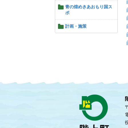
青の煌めきあおもり国ス
ポ
計画・施策