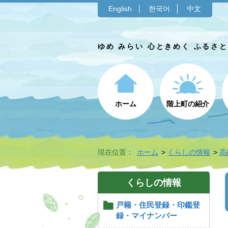
English
한국어
中文
ゆめ みらい 心ときめく ふるさ
ホーム
階上町の紹介
現在位置：
ホーム
くらしの情報
高
くらしの情報
戸籍・住民登録・印鑑登
録・マイナンバー