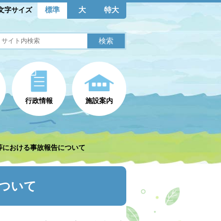
標準
大
特大
文字サイズ
行政情報
施設案内
等における事故報告について
ついて