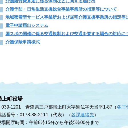
介護給付費算定に係る体制などに関する届け出
介護予防・日常生活支援総合事業事業所の指定等について
地域密着型サービス事業所および居宅介護支援事業所の指定等
電子申請届出システム
国スポの開催に係る交通規制および交通を要する場合の対応に
介護保険申請様式
階上町役場
〒039-1201 青森県三戸郡階上町大字道仏字天当平1-87（
各庁
電話番号：0178-88-2111（代表）（
各課連絡先
）
役場開庁時間：午前8時15分から午後5時00分まで