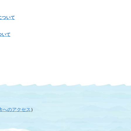
について
ついて
舎へのアクセス
）