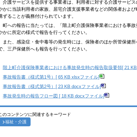
介護サービスを提供する事業者は、利用者に対する介護サービス
やかに当該利用者の家族、居宅介護支援事業者などの関係者および
講ずることが義務付けられています。
町への報告に当たっては、「階上町介護保険事業者における事故
やかに所定の様式で報告を行ってください。
また、感染症・食中毒等の発生時には、保険者のほか所管保健所
で、三戸保健所へも報告を行ってください。
階上町介護保険事業者における事故発生時の報告取扱要領[ 21 KB d
事故報告書（様式第1号）[ 65 KB xlsxファイル]
事故報告書（様式第2号）[ 23 KB docxファイル]
事故発生時の報告フロー図 [ 18 KB docxファイル]
このコンテンツに関連するキーワード
福祉・介護