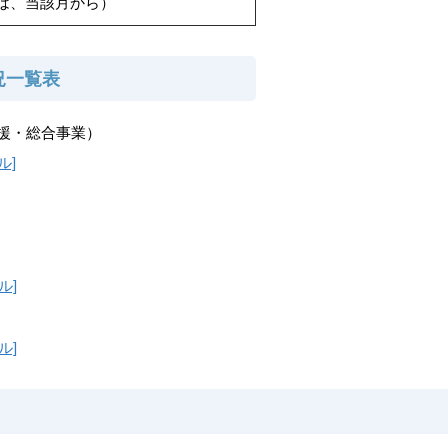
は、当該月から）
況一覧表
援・総合事業）
ル]
ル]
ル]