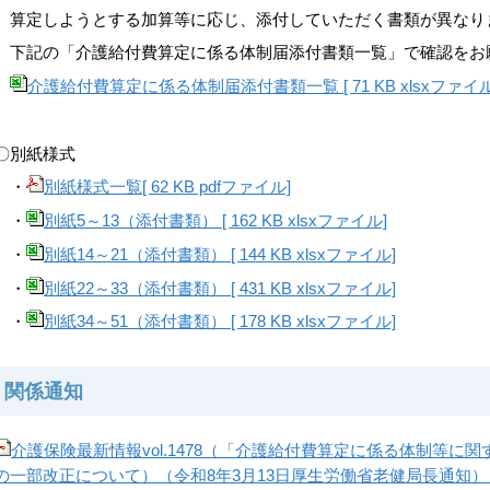
算定しようとする加算等に応じ、添付していただく書類が異なり
下記の「介護給付費算定に係る体制届添付書類一覧」で確認をお
介護給付費算定に係る体制届添付書類一覧 [ 71 KB xlsxファイル
〇別紙様式
・
別紙様式一覧[ 62 KB pdfファイル]
・
別紙5～13（添付書類） [ 162 KB xlsxファイル]
・
別紙14～21（添付書類） [ 144 KB xlsxファイル]
・
別紙22～33（添付書類） [ 431 KB xlsxファイル]
・
別紙34～51（添付書類） [ 178 KB xlsxファイル]
関係通知
介護保険最新情報vol.1478（「介護給付費算定に係る体制等
の一部改正について）（令和8年3月13日厚生労働省老健局長通知） [ 509