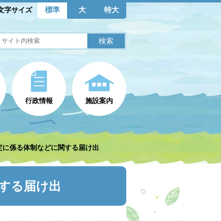
標準
大
特大
文字サイズ
行政情報
施設案内
定に係る体制などに関する届け出
する届け出