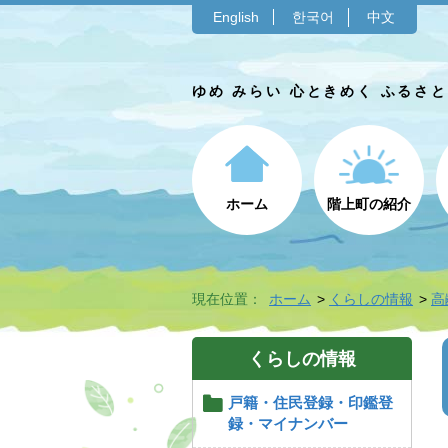
English
한국어
中文
ゆめ みらい 心ときめく ふるさ
ホーム
階上町の紹介
現在位置：
ホーム
くらしの情報
高
くらしの情報
戸籍・住民登録・印鑑登
録・マイナンバー