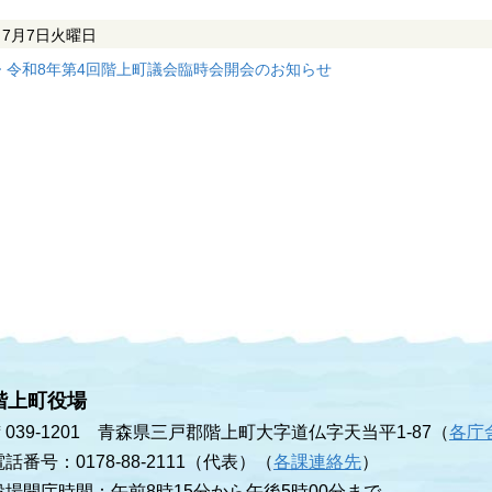
7月7日
火曜日
令和8年第4回階上町議会臨時会開会のお知らせ
階上町役場
〒039-1201 青森県三戸郡階上町大字道仏字天当平1-87（
各庁
電話番号：0178-88-2111（代表）（
各課連絡先
）
役場開庁時間：午前8時15分から午後5時00分まで