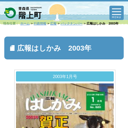
M
現在位置：
ホーム
行政情報
広報
バックナンバー
広報はしかみ 2003年
広報はしかみ 2003年
2003年1月号