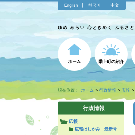
English
한국어
中文
ゆめ みらい 心ときめく ふるさ
ホーム
階上町の紹介
現在位置：
ホーム
行政情報
広報
行政情報
広報
広報はしかみ 最新号