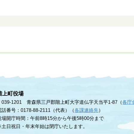
階上町役場
〒039-1201 青森県三戸郡階上町大字道仏字天当平1-87（
各庁
電話番号：0178-88-2111（代表）（
各課連絡先
）
役場開庁時間：午前8時15分から午後5時00分まで
※土日祝日・年末年始は閉庁いたします。