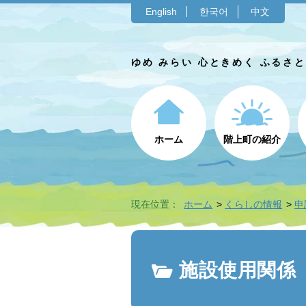
English
한국어
中文
ゆめ みらい 心ときめく ふるさ
ホーム
階上町の紹介
現在位置：
ホーム
くらしの情報
申
施設使用関係