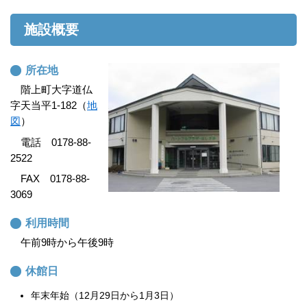
施設概要
所在地
階上町大字道仏
字天当平1-182（
地
図
）
電話 0178-88-
2522
FAX 0178-88-
3069
利用時間
午前9時から午後9時
休館日
年末年始（12月29日から1月3日）