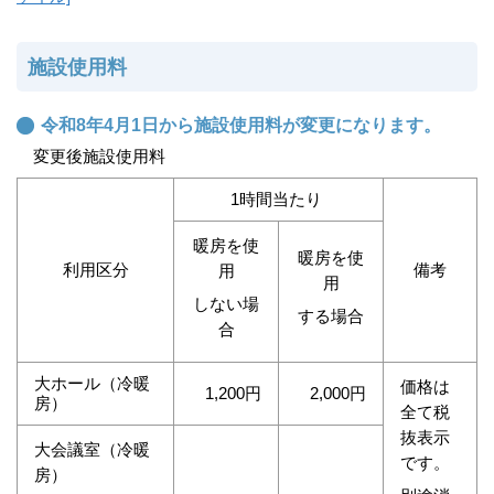
施設使用料
令和8年4月1日から施設使用料が変更になります。
変更後施設使用料
1時間当たり
暖房を使
暖房を使
利用区分
備考
用
用
しない場
する場合
合
大ホール（冷暖
価格は
1,200円
2,000円
房）
全て税
抜表示
大会議室（冷暖
です。
房）