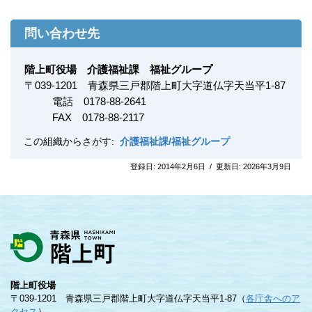
問い合わせ先
階上町役場 介護福祉課 福祉グループ
〒
039-1201
青森県三戸郡階上町大字道仏字天当平1-87
電話 0178-88-2641
FAX
0178-88-2117
この組織からさがす:
介護福祉課/福祉グループ
登録日:
2014年2月6日
/
更新日:
2026年3月9日
階上町役場
〒039-1201 青森県三戸郡階上町大字道仏字天当平1-87（
各庁舎へのア
クセス
）