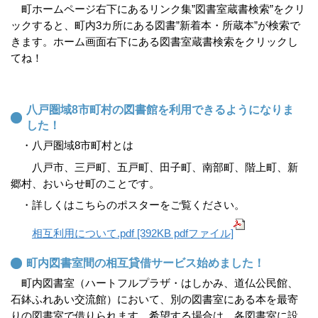
町ホームページ右下にあるリンク集”
図書室蔵書検索
”をクリ
ックすると、町内3カ所にある図書”新着本・所蔵本”が検索で
きます。ホーム画面右下にある図書室蔵書検索をクリックし
てね！
八戸圏域8市町村の図書館を利用できるようになりま
した！
・八戸圏域8市町村とは
八戸市、三戸町、五戸町、田子町、南部町、階上町、新
郷村、おいらせ町のことです。
・詳しくはこちらのポスターをご覧ください。
相互利用について.pdf [392KB pdfファイル]
町内図書室間の相互貸借サービス始めました！
町内図書室（ハートフルプラザ・はしかみ、道仏公民館、
石鉢ふれあい交流館）において、別の図書室にある本を最寄
りの図書室で借りられます。希望する場合は、各図書室に設