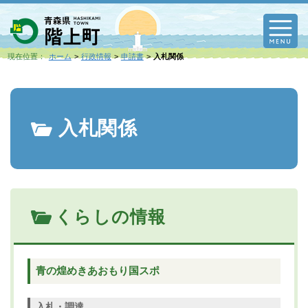
M
現在位置：
ホーム
行政情報
申請書
入札関係
入札関係
くらしの情報
青の煌めきあおもり国スポ
入札・調達