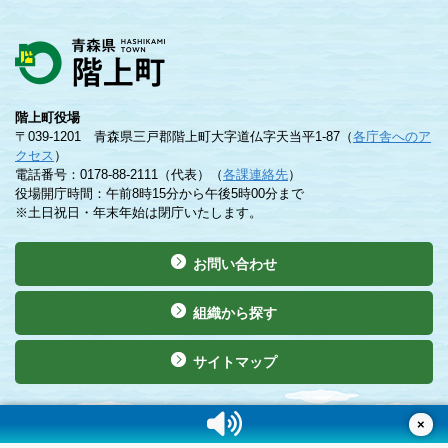
階上町役場
〒039-1201 青森県三戸郡階上町大字道仏字天当平1-87（
各庁舎へのア
クセス
）
電話番号：0178-88-2111（代表）（
各課連絡先
）
役場開庁時間：午前8時15分から午後5時00分まで
※土日祝日・年末年始は閉庁いたします。
お問い合わせ
組織から探す
サイトマップ
©Copyright 2019 Hashikami Town. All rights reserved.
×