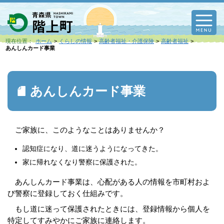
M
現在位置：
ホーム
くらしの情報
高齢者福祉・介護保険
高齢者福祉
あんしんカード事業
あんしんカード事業
ご家族に、このようなことはありませんか？
認知症になり、道に迷うようになってきた。
家に帰れなくなり警察に保護された。
あんしんカード事業は、心配がある人の情報を市町村およ
び警察に登録しておく仕組みです。
もし道に迷って保護されたときには、登録情報から個人を
特定してすみやかにご家族に連絡します。