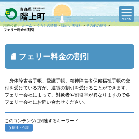
M
現在位置：
ホーム
くらしの情報
障がい者福祉
その他の福祉
フェリー料金の割引
フェリー料金の割引
身体障害者手帳、愛護手帳、精神障害者保健福祉手帳の交
付を受けている方が、運賃の割引を受けることができます。
フェリー会社によって、対象者や割引率が異なりますので各
フェリー会社にお問い合わせください。
このコンテンツに関連するキーワード
福祉・介護