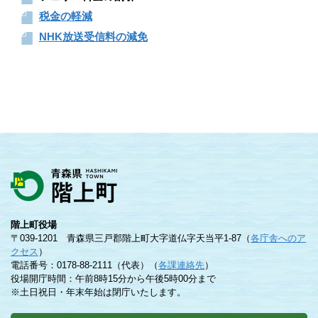
税金の軽減
NHK放送受信料の減免
階上町役場
〒039-1201 青森県三戸郡階上町大字道仏字天当平1-87（
各庁舎へのア
クセス
）
電話番号：0178-88-2111（代表）（
各課連絡先
）
役場開庁時間：午前8時15分から午後5時00分まで
※土日祝日・年末年始は閉庁いたします。