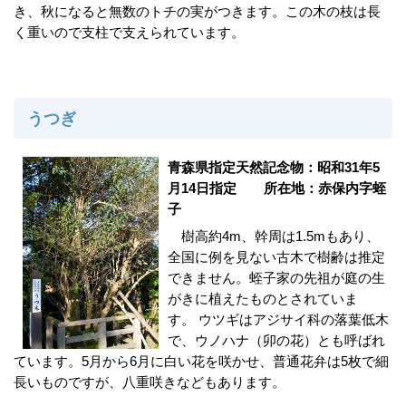
き、秋になると無数のトチの実がつきます。この木の枝は長
く重いので支柱で支えられています。
うつぎ
青森県指定天然記念物：昭和31年5
月14日指定 所在地：赤保内字蛭
子
樹高約4m、幹周は1.5mもあり、
全国に例を見ない古木で樹齢は推定
できません。蛭子家の先祖が庭の生
がきに植えたものとされていま
す。 ウツギはアジサイ科の落葉低木
で、ウノハナ（卯の花）とも呼ばれ
ています。5月から6月に白い花を咲かせ、普通花弁は5枚で細
長いものですが、八重咲きなどもあります。