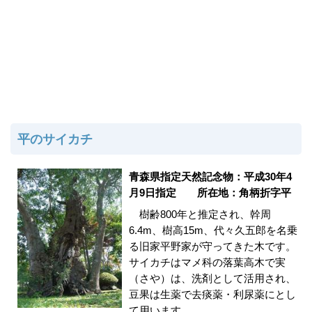
平のサイカチ
青森県指定天然記念物：平成30年4
月9日指定 所在地：角柄折字平
樹齢800年と推定され、幹周
6.4m、樹高15m、代々久五郎を名乗
る旧家平野家が守ってきた木です。
サイカチはマメ科の落葉高木で実
（さや）は、洗剤として活用され、
豆果は生薬で去痰薬・利尿薬にとし
て用います。