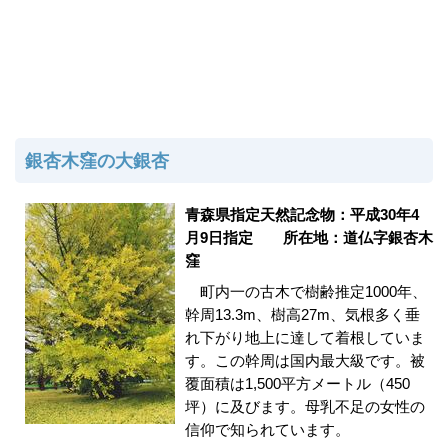
銀杏木窪の大銀杏
青森県指定天然記念物：平成30年4
月9日指定 所在地：道仏字銀杏木
窪
町内一の古木で樹齢推定1000年、
幹周13.3m、樹高27m、気根多く垂
れ下がり地上に達して着根していま
す。この幹周は国内最大級です。被
覆面積は1,500平方メートル（450
坪）に及びます。母乳不足の女性の
信仰で知られています。