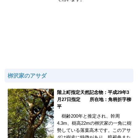
栁沢家のアサダ
階上町
指定天然記念物：平成29年3
月27日指定 所在地：角柄折字柳
平
樹齢200年と推定され、幹周
4.3m、樹高22mの栁沢家の一角に樹
勢している落葉高木です。このアサ
ダは樹皮に特徴があり、暗褐色また