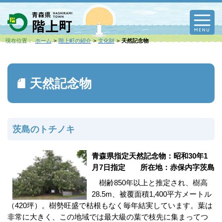
M
現在位置：
ホーム
階上町の紹介
文化財
天然記念物
天然記念物
茨島のトチノキ
青森県指定天然記念物：昭和30年1
月7日指定 所在地：赤保内字茨島
樹齢850年以上と推定され、樹高
28.5m、被覆面積1,400平方メートル
（420坪）。樹勢旺盛で枯根もなく毎年結実しています。葉は
非常に大きく、この地域では最大級の葉で枝先に集まってつ