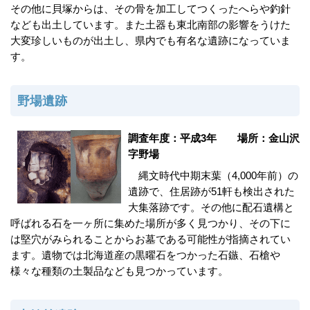
その他に貝塚からは、その骨を加工してつくったへらや釣針
なども出土しています。また土器も東北南部の影響をうけた
大変珍しいものが出土し、県内でも有名な遺跡になっていま
す。
野場遺跡
調査年度：平成3年 場所：金山沢
字野場
縄文時代中期末葉（4,000年前）の
遺跡で、住居跡が51軒も検出された
大集落跡です。その他に配石遺構と
呼ばれる石を一ヶ所に集めた場所が多く見つかり、その下に
は堅穴がみられることからお墓である可能性が指摘されてい
ます。遺物では北海道産の黒曜石をつかった石鏃、石槍や
様々な種類の土製品なども見つかっています。