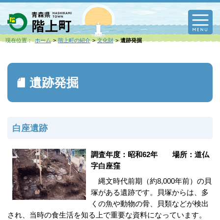
M
現在位置：
ホーム
階上町の紹介
文化財
遺跡発掘
遺跡発掘
白座遺跡
調査年度：昭和62年 場所：道仏
字白座窪
縄文時代前期（約8,000年前）の貝
塚がある遺跡です。貝塚からは、多
くの魚や動物の骨、貝類などが検出
され、当時の食生活を知る上で重要な資料になっています。