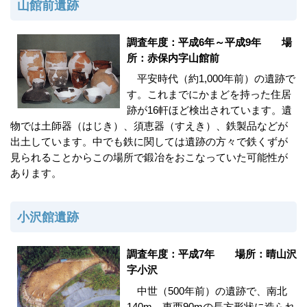
山館前遺跡
調査年度：平成6年～平成9年 場
所：赤保内字山館前
平安時代（約1,000年前）の遺跡で
す。これまでにかまどを持った住居
跡が16軒ほど検出されています。遺
物では土師器（はじき）、須恵器（すえき）、鉄製品などが
出土しています。中でも鉄に関しては遺跡の方々で鉄くずが
見られることからこの場所で鍛冶をおこなっていた可能性が
あります。
小沢館遺跡
調査年度：平成7年 場所：晴山沢
字小沢
中世（500年前）の遺跡で、南北
140m、東西90mの長方形状に造られ