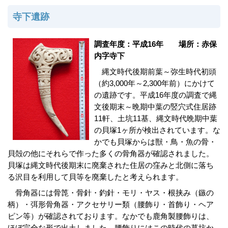
寺下遺跡
調査年度：平成16年 場所：赤保
内字寺下
縄文時代後期前葉～弥生時代初頭
（約3,000年～2,300年前）にかけて
の遺跡です。平成16年度の調査で縄
文後期末～晩期中葉の竪穴式住居跡
11軒、土坑11基、縄文時代晩期中葉
の貝塚1ヶ所が検出されています。な
かでも貝塚からは獣・鳥・魚の骨・
貝殻の他にそれらで作った多くの骨角器が確認されました。
貝塚は縄文時代後期末に廃棄された住居の窪みと北側に落ち
る沢目を利用して貝等を廃棄したと考えられます。
骨角器には骨箆・骨針・釣針・モリ・ヤス・根挟み（鏃の
柄）・弭形骨角器・アクセサリー類（腰飾り・首飾り・ヘア
ピン等）が確認されております。なかでも鹿角製腰飾りは、
ほぼ完全な形で出土しました。腰飾りにはこの時代の墓坑か