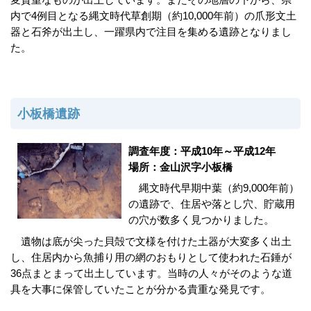
内で4例目となる縄文時代草創期（約10,000年前）の爪形文土
器と石斧が出土し、一躍県内で注目を集める遺跡となりまし
た。
小板橋遺跡
調査年度：平成10年～平成12年
場所：金山沢字小板橋
縄文時代早期中葉（約9,000年前）
の遺跡で、住居や落とし穴、貯蔵用
の穴が数多く見つかりました。
遺物は底が尖った貝殻で文様を付けた土器が大変多く出土
し、住居内から魚捕り用の網のおもりとして使われた石錘が
36点まとまって出土しています。当時の人々がそのような道
具を大事に保管していたことが分かる貴重な発見です。