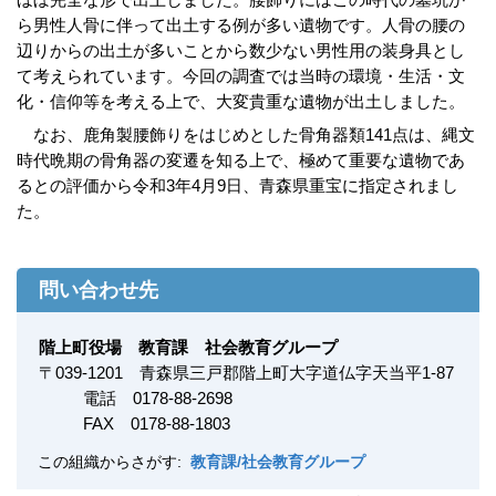
ら男性人骨に伴って出土する例が多い遺物です。人骨の腰の
辺りからの出土が多いことから数少ない男性用の装身具とし
て考えられています。今回の調査では当時の環境・生活・文
化・信仰等を考える上で、大変貴重な遺物が出土しました。
なお、鹿角製腰飾りをはじめとした骨角器類141点は、縄文
時代晩期の骨角器の変遷を知る上で、極めて重要な遺物であ
るとの評価から令和3年4月9日、青森県重宝に指定されまし
た。
問い合わせ先
階上町役場 教育課 社会教育グループ
〒
039-1201
青森県三戸郡階上町大字道仏字天当平1-87
電話 0178-88-2698
FAX
0178-88-1803
この組織からさがす:
教育課/社会教育グループ