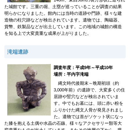
た城館です。三重の堀、土塁が巡っていることが調査の結果
明らかになりました。館内には当時の道跡や門跡、様々な建
造物の柱穴跡などが検出されています。遺物では、陶磁器、
貨幣、鉄製品などが出土しています。この地域の城館の構造
を知る上で大変貴重な成果が上がりました。
滝端遺跡
調査年度：平成9年～平成10年
場所：平内字滝端
縄文時代後期末～晩期初頭（約
3,000年前）の遺跡で、大変多くの住
居跡や竪穴などが検出されていま
す。中でもお墓には、頭に赤い粉を
ふりかけた縄文人骨が発見されまし
た。遺物では首がソケット状になっ
た膝を抱える土偶や水晶の石鏃、様々なアクセサリー類等大
変貴重なものが出土しています。またその地層の下から、県