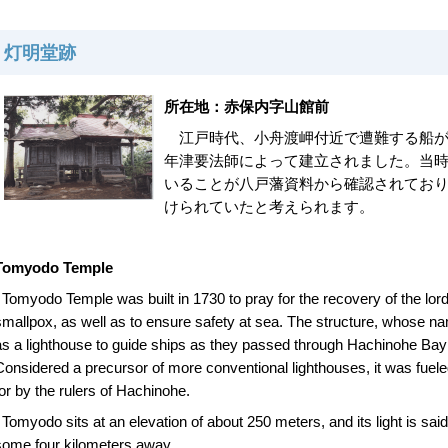
灯明堂跡
所在地：赤保内字山館前
江戸時代、小舟渡岬付近で遭難する船が
年津要法師によって建立されました。当
いることが八戸藩資料から確認されてお
けられていたと考えられます。
Tomyodo Temple
Tomyodo Temple was built in 1730 to pray for the recovery of the lord
smallpox, as well as to ensure safety at sea. The structure, whose n
as a lighthouse to guide ships as they passed through Hachinohe Bay
Considered a precursor of more conventional lighthouses, it was fuel
for by the rulers of Hachinohe.
Tomyodo sits at an elevation of about 250 meters, and its light is said
some four kilometers away.