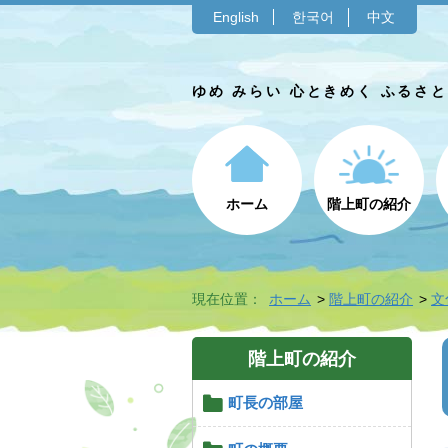
English
한국어
中文
ゆめ みらい 心ときめく ふるさ
ホーム
階上町の紹介
現在位置：
ホーム
階上町の紹介
文
階上町の紹介
町長の部屋