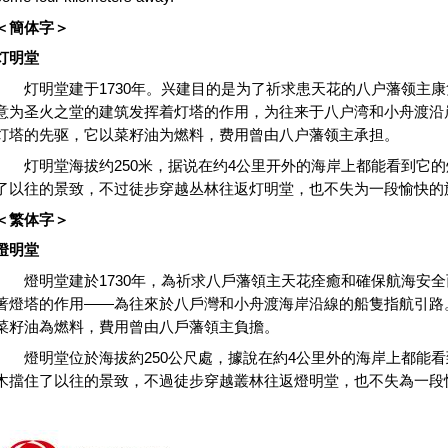
＜
簡体字
＞
灯明堂
灯明堂建于1730年。兴建目的是为了祈求患天花的八户藩领主康
意为圣火之堂的建筑发挥着灯塔的作用，为往来于八户湾和小舟渡沿
灯塔的先驱，它以菜籽油为燃料，费用曾由八户藩领主承担。
灯明堂海拔约250米，据说在约4公里开外的海岸上都能看到它的
了以往的景致，不过徒步穿越丛林往返灯明堂，也不失为一段愉快的
＜繁
体字
＞
燈明堂
燈明堂建於1730年，為祈求八戶藩領主天花痊癒和確保航海安全
著燈塔的作用——為往來於八戶灣和小舟渡海岸沿線的船隻指航引路
菜籽油為燃料，費用曾由八戶藩領主負擔。
燈明堂位於海拔約250公尺處，據說在約4公里外的海岸上都能看
木擋住了以往的景致，不過徒步穿越叢林往返燈明堂，也不失為一段