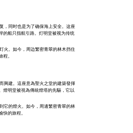
复，同时也是为了确保海上安全。这座
岸的船只指航引路。灯明堂被视为传统
灯火。如今，周边繁密青翠的林木挡住
旅程。
而興建。這座意為聖火之堂的建築發揮
。燈明堂被視為傳統燈塔的先驅，它以
到它的燈火。如今，周邊繁密青翠的林
愉快的旅程。