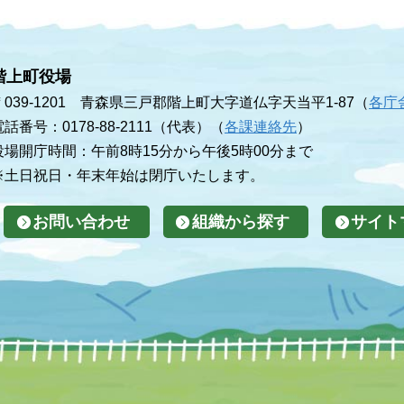
階上町役場
〒039-1201 青森県三戸郡階上町大字道仏字天当平1-87（
各庁
電話番号：0178-88-2111（代表）（
各課連絡先
）
役場開庁時間：午前8時15分から午後5時00分まで
※土日祝日・年末年始は閉庁いたします。
お問い合わせ
組織から探す
サイト