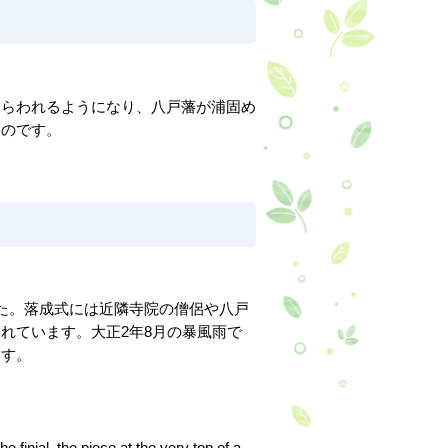
らわれるようになり、八戸藩が浦固め
ものです。
た。落成式には近隣寺院の僧侶や八戸
れています。大正2年8月の暴風雨で
ます。
e finial, the piece at the very top of a