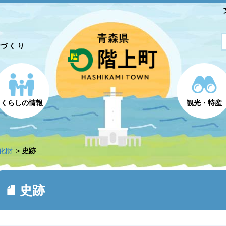
とづくり
くらしの情報
観光・特産
化財
史跡
史跡