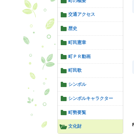
町の概要
交通アクセス
歴史
町民憲章
町ＰＲ動画
町民歌
シンボル
シンボルキャラクター
町勢要覧
文化財