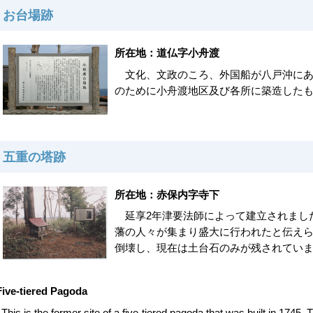
お台場跡
所在地：道仏字小舟渡
文化、文政のころ、外国船が八戸沖にあ
のために小舟渡地区及び各所に築造した
五重の塔跡
所在地：赤保内字寺下
延享2年津要法師によって建立されまし
藩の人々が集まり盛大に行われたと伝えら
倒壊し、現在は土台石のみが残されてい
Five-tiered Pagoda
This is the former site of a five-tiered pagoda that was built in 1745. Th