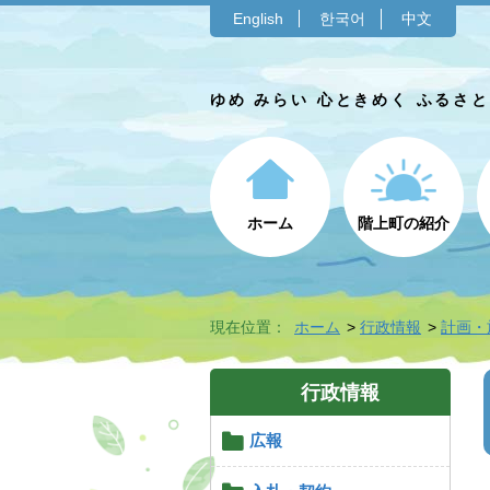
English
한국어
中文
ゆめ みらい 心ときめく ふるさ
ホーム
階上町の紹介
現在位置：
ホーム
行政情報
計画・
行政情報
広報