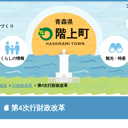
とづくり
くらしの情報
観光・特産
施策
行財政改革
第4次行財政改革
第4次行財政改革