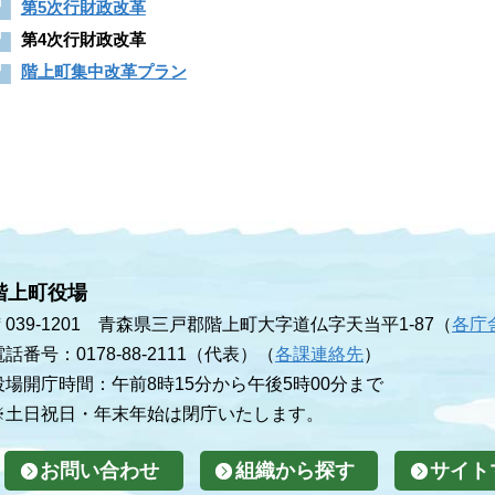
第5次行財政改革
第4次行財政改革
階上町集中改革プラン
階上町役場
〒039-1201 青森県三戸郡階上町大字道仏字天当平1-87（
各庁
電話番号：0178-88-2111（代表）（
各課連絡先
）
役場開庁時間：午前8時15分から午後5時00分まで
※土日祝日・年末年始は閉庁いたします。
お問い合わせ
組織から探す
サイト