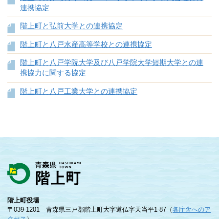
連携協定
階上町と弘前大学との連携協定
階上町と八戸水産高等学校との連携協定
階上町と八戸学院大学及び八戸学院大学短期大学との連
携協力に関する協定
階上町と八戸工業大学との連携協定
階上町役場
〒039-1201 青森県三戸郡階上町大字道仏字天当平1-87（
各庁舎へのア
クセス
）