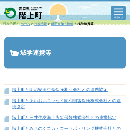
M
現在位置：
ホーム
行政情報
町民参加・協働
域学連携等
域学連携等
階上町と明治安田生命保険相互会社との連携協定
階上町とあいおいニッセイ同和損害保険株式会社との連
携協定
階上町と三井住友海上火災保険株式会社との連携協定
階上町とみちのくコカ・コーラボトリング株式会社との