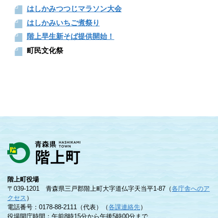
はしかみつつじマラソン大会
はしかみいちご煮祭り
階上早生新そば提供開始！
町民文化祭
階上町役場
〒039-1201 青森県三戸郡階上町大字道仏字天当平1-87（
各庁舎へのア
クセス
）
電話番号：0178-88-2111（代表）（
各課連絡先
）
役場開庁時間：午前8時15分から午後5時00分まで