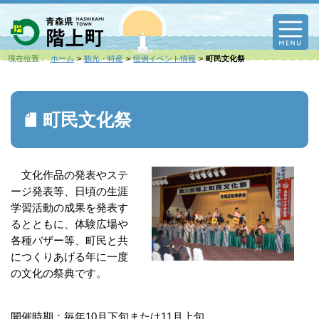
M
現在位置：
ホーム
観光・特産
恒例イベント情報
町民文化祭
町民文化祭
文化作品の発表やステ
ージ発表等、日頃の生涯
学習活動の成果を発表す
るとともに、体験広場や
各種バザー等、町民と共
につくりあげる年に一度
の文化の祭典です。
開催時期：毎年10月下旬または11月上旬