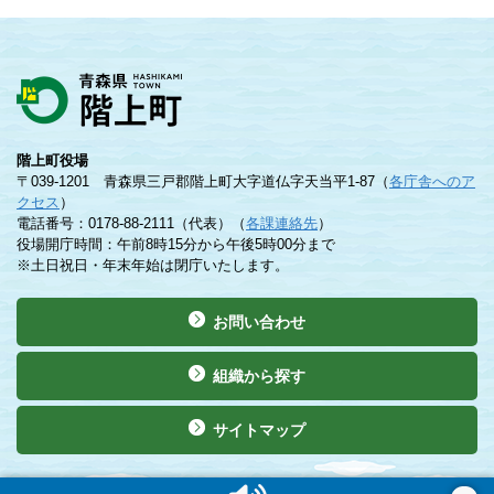
階上町役場
〒039-1201 青森県三戸郡階上町大字道仏字天当平1-87（
各庁舎へのア
クセス
）
電話番号：0178-88-2111（代表）（
各課連絡先
）
役場開庁時間：午前8時15分から午後5時00分まで
※土日祝日・年末年始は閉庁いたします。
お問い合わせ
組織から探す
サイトマップ
©Copyright 2019 Hashikami Town. All rights reserved.