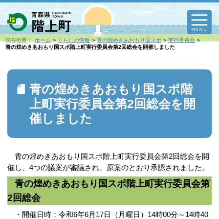
M
現在位置：
ホーム
くらしの情報
青の煌めきあおもり国スポ
実行委員会
青の煌めきあおもり国スポ階上町実行委員会第2回総会を開催しました
青の煌めきあおもり国スポ階
上町実行委員会第2回総会を開
催しました
青の煌めきあおもり国スポ階上町実行委員会第2回総会を開
催し、4つの議案が
審議され、原案のとおり承認されました。
青の煌めきあおもり国スポ階上町実行委員会第
2回総会
・開催日時：令和6年6月17日（月曜日）14時00分～14時40