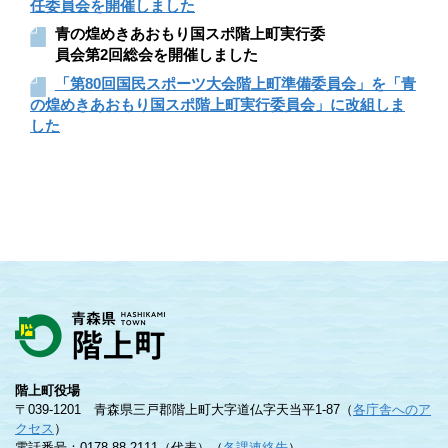
任委員会を開催しました
青の煌めきあおもり国スポ階上町実行委
員会第2回総会を開催しました
「第80回国民スポーツ大会階上町準備委員会」を「青
の煌めきあおもり国スポ階上町実行委員会」に改組しま
した
階上町役場
〒039-1201 青森県三戸郡階上町大字道仏字天当平1-87（
各庁舎へのア
クセス
）
電話番号：0178-88-2111（代表）（
各課連絡先
）