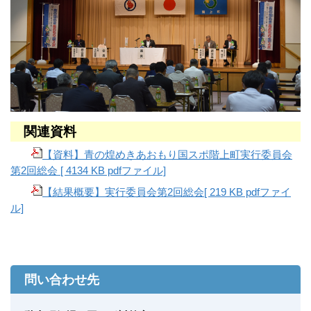
関連資料
【資料】青の煌めきあおもり国スポ階上町実行委員会
第2回総会 [ 4134 KB pdfファイル]
【結果概要】実行委員会第2回総会[ 219 KB pdfファイ
ル]
問い合わせ先