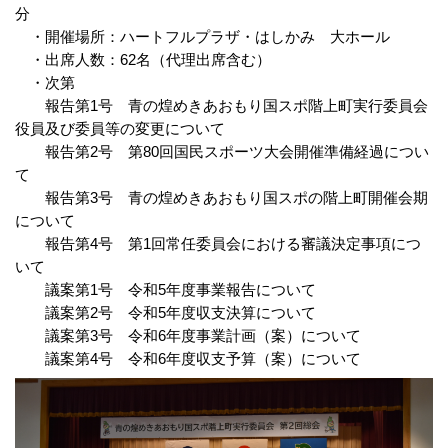
分
・開催場所：ハートフルプラザ・はしかみ 大ホール
・出席人数：62名（代理出席含む）
・次第
報告第1号 青の煌めきあおもり国スポ階上町実行委員会
役員及び委員等の変更について
報告第2号 第80回国民スポーツ大会開催準備経過につい
て
報告第3号
青の煌めきあおもり国スポの階上町開催会期
について
報告第4号 第1回
常任委員会における審議決定事項につ
いて
議案第1号 令和5年度事業報告について
議案第2号 令和5年度収支決算について
議案第3号 令和6年度事業計画（案）について
議案第4号
令和6年度収支予算（案）について