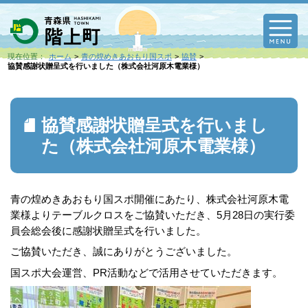
M
現在位置：
ホーム
青の煌めきあおもり国スポ
協賛
協賛感謝状贈呈式を行いました（株式会社河原木電業様）
協賛感謝状贈呈式を行いまし
た（株式会社河原木電業様）
青の煌めきあおもり国スポ開催にあたり、株式会社河原木電
業様よりテーブルクロスをご協賛いただき、
5月28日の
実行委
員会
総会後に
感謝状贈呈式を行いました。
ご協賛いただき、誠にありがとうございました。
国スポ大会運営、PR活動などで活用させていただきます。