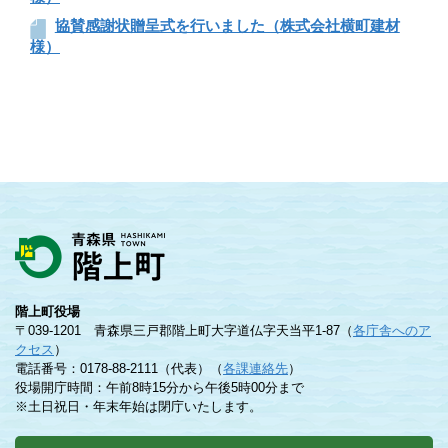
協賛感謝状贈呈式を行いました（株式会社横町建材
様）
階上町役場
〒039-1201 青森県三戸郡階上町大字道仏字天当平1-87（
各庁舎へのア
クセス
）
電話番号：0178-88-2111（代表）（
各課連絡先
）
役場開庁時間：午前8時15分から午後5時00分まで
※土日祝日・年末年始は閉庁いたします。