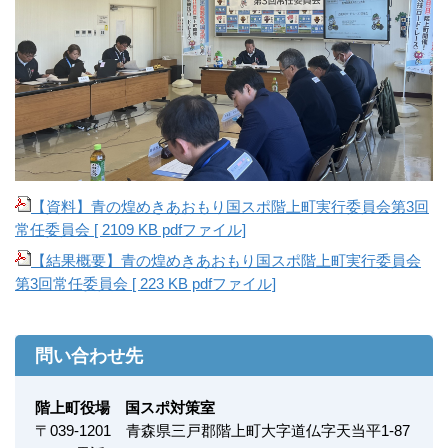
【資料】青の煌めきあおもり国スポ階上町実行委員会第3回
常任委員会 [ 2109 KB pdfファイル]
【結果概要】青の煌めきあおもり国スポ階上町実行委員会
第3回常任委員会 [ 223 KB pdfファイル]
問い合わせ先
階上町役場 国スポ対策室
〒
039-1201
青森県三戸郡階上町大字道仏字天当平1-87