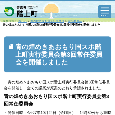
M
現在位置：
ホーム
青の煌めきあおもり国スポ
実行委員会
青の煌めきあおもり国スポ階上町実行委員会第3回常任委員会を開催しました
青の煌めきあおもり国スポ階
上町実行委員会第3回常任委員
会を開催しました
青の煌めきあおもり国スポ階上町実行委員会第3回常任委員
会を開催し、全ての議案が原案のとおり承認されました。
青の煌めきあおもり国スポ階上町実行委員会第3
回常任委員会
・開催日時：令和7年10月24日（金曜日） 14時30分から15時