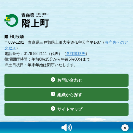
階上町役場
〒039-1201 青森県三戸郡階上町大字道仏字天当平1-87（
各庁舎へのア
クセス
）
電話番号：0178-88-2111（代表）（
各課連絡先
）
役場開庁時間：午前8時15分から午後5時00分まで
※土日祝日・年末年始は閉庁いたします。
お問い合わせ
組織から探す
サイトマップ
©Copyright 2019 Hashikami Town. All rights reserved.
×