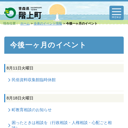
M
現在位置：
ホーム
全体のイベント情報
今後一ヶ月のイベント
今後一ヶ月のイベント
8月11日
火曜日
民俗資料収集館臨時休館
8月18日
火曜日
町教育相談のお知らせ
困ったときは相談を（行政相談・人権相談・心配ごと相