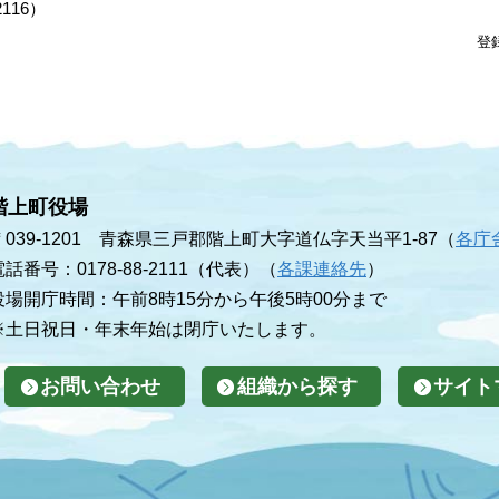
2116
）
登
階上町役場
〒039-1201 青森県三戸郡階上町大字道仏字天当平1-87（
各庁
電話番号：0178-88-2111（代表）（
各課連絡先
）
役場開庁時間：午前8時15分から午後5時00分まで
※土日祝日・年末年始は閉庁いたします。
お問い合わせ
組織から探す
サイト