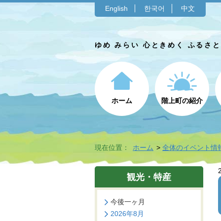
English
한국어
中文
ゆめ みらい 心ときめく ふるさ
ホーム
階上町の紹介
現在位置：
ホーム
全体のイベント情
観光・特産
今後一ヶ月
2026年8月