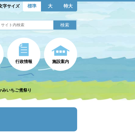
標準
大
特大
文字サイズ
行政情報
施設案内
かみいちご煮祭り