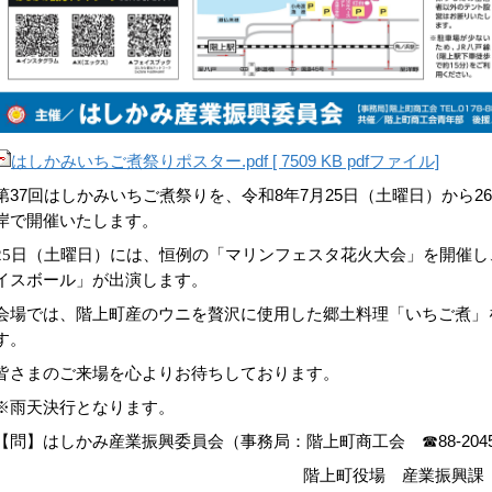
はしかみいちご煮祭りポスター.pdf [ 7509 KB pdfファイル]
第
37
回はしかみいちご煮祭りを、令和
8
年
7
月
25
日（土曜日）から
26
岸で開催いたします。
25
日（土曜日）には、恒例の「マリンフェスタ花火大会」を開催し
イスボール」が出演します。
会場では、階上町産のウニを贅沢に使用した郷土料理「いちご煮」
す。
皆さまのご来場を心よりお待ちしております。
※雨天決行となります。
【問】はしかみ産業振興委員会（事務局：階上町商工会 ☎
88-204
階上町役場 産業振興課