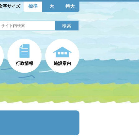
標準
大
特大
文字サイズ
行政情報
施設案内
）