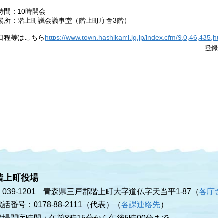
時間：10時開会
場所：階上町議会議事堂（階上町庁舎3階）
日程等はこちら
https://www.town.hashikami.lg.jp/index.cfm/9,0,46,435,h
登録
階上町役場
〒039-1201 青森県三戸郡階上町大字道仏字天当平1-87（
各庁
電話番号：0178-88-2111（代表）（
各課連絡先
）
役場開庁時間：午前8時15分から午後5時00分まで