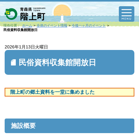
M
現在位置：
ホーム
全体のイベント情報
今後一ヶ月のイベント
民俗資料収集館開放日
2026年1月13日
火曜日
民俗資料収集館開放日
階上町の郷土資料を一堂に集めました
施設概要