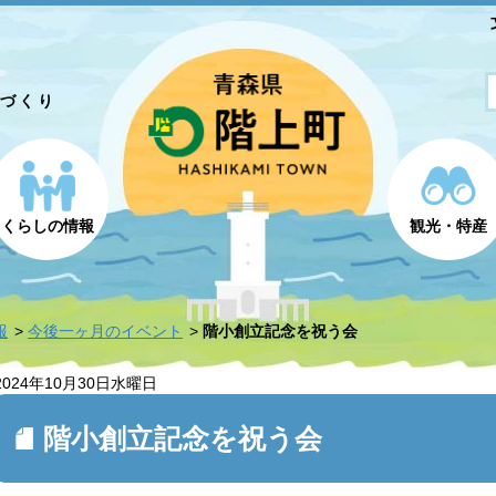
とづくり
くらしの情報
観光・特産
報
今後一ヶ月のイベント
階小創立記念を祝う会
2024年10月30日
水曜日
階小創立記念を祝う会