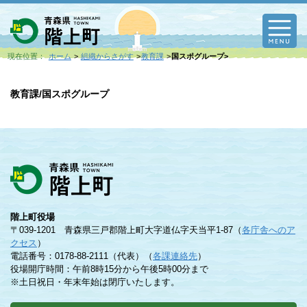
M
現在位置：
ホーム
組織からさがす
教育課
国スポグループ
教育課/国スポグループ
階上町役場
〒039-1201 青森県三戸郡階上町大字道仏字天当平1-87（
各庁舎へのア
クセス
）
電話番号：0178-88-2111（代表）（
各課連絡先
）
役場開庁時間：午前8時15分から午後5時00分まで
※土日祝日・年末年始は閉庁いたします。