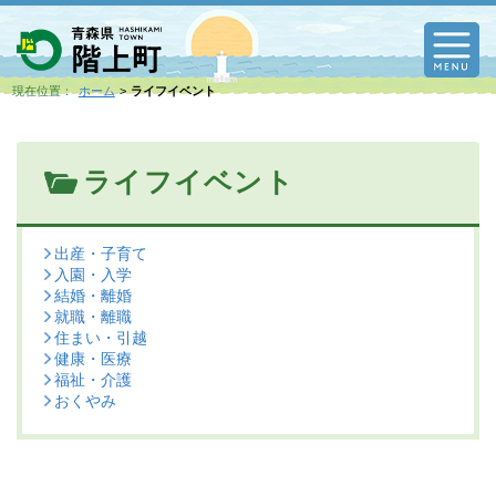
M
現在位置：
ホーム
ライフイベント
ライフイベント
出産・子育て
入園・入学
結婚・離婚
就職・離職
住まい・引越
健康・医療
福祉・介護
おくやみ