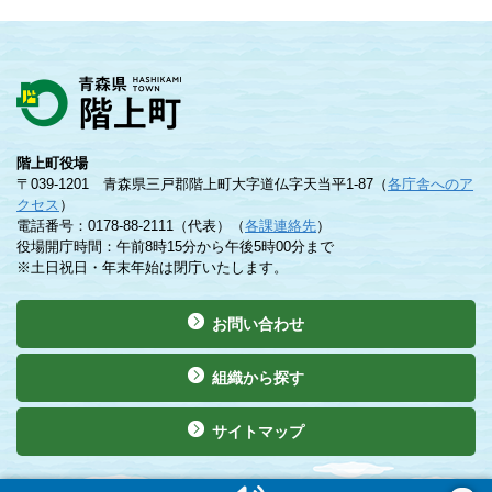
階上町役場
〒039-1201 青森県三戸郡階上町大字道仏字天当平1-87（
各庁舎へのア
クセス
）
電話番号：0178-88-2111（代表）（
各課連絡先
）
役場開庁時間：午前8時15分から午後5時00分まで
※土日祝日・年末年始は閉庁いたします。
お問い合わせ
組織から探す
サイトマップ
©Copyright 2019 Hashikami Town. All rights reserved.